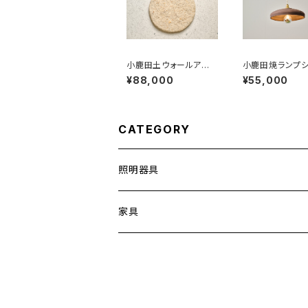
小鹿田土ウォールアー
小鹿田焼ランプ
ト 小鹿田石の洗い出
ド サビ 焼き
¥88,000
¥55,000
し１ 直径45cm
CATEGORY
照明器具
家具