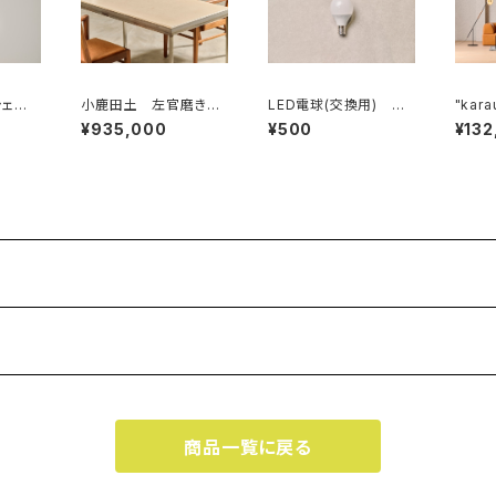
シェー
小鹿田土 左官磨き仕
LED電球(交換用) 小
"karausu
締め
上げ ステンレステー
鹿田焼ランプシェード
タンド
¥935,000
¥500
¥132
ブル
タンド
商品一覧に戻る