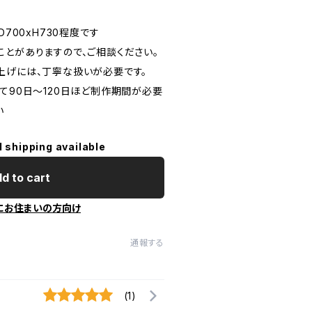
D700xH730程度です
ことがありますので、ご相談ください。
上げには、丁寧な扱いが必要です。
て90日〜120日ほど制作期間が必要
い
l shipping available
d to cart
にお住まいの方向け
通報する
(1)