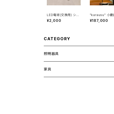
LED電球(交換用) シル
"karausu" 小鹿田焼ス
バーボール
タンドライト デ
¥2,000
¥187,000
イト 洗い出し
CATEGORY
照明器具
家具