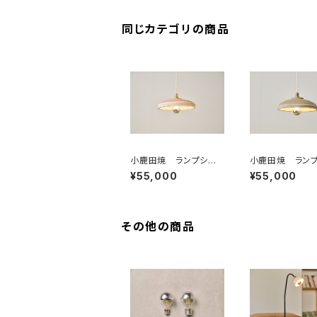
同じカテゴリの商品
小鹿田焼 ランプシェ
小鹿田焼 ラン
ード "トビガンナ " O
ード 焼き締め
¥55,000
¥55,000
nta lampshade
"トビガンナ " On
ampshade
その他の商品