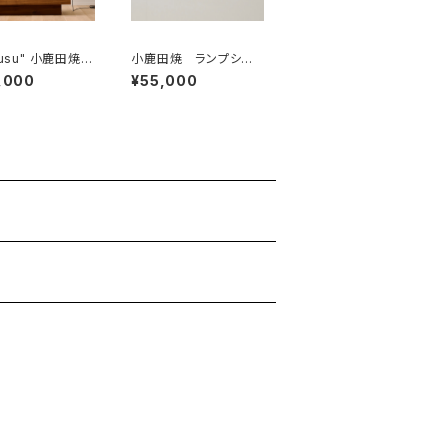
" 小鹿田焼ス
小鹿田焼 ランプシェ
ライト デスクス
ード 焼き締め本焼き
,000
¥55,000
 小鹿田土磨き
"トビガンナ " Onta l
げ
ampshade