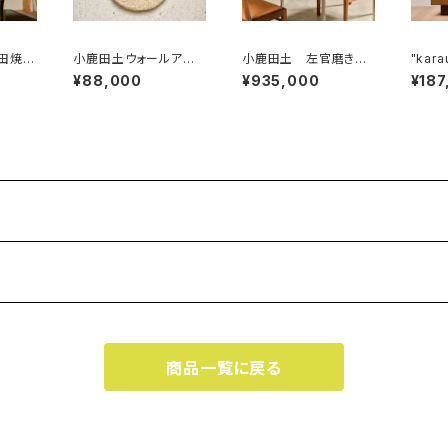
小鹿田土ウォールアー
小鹿田土 左官磨き仕
"karausu
スクラ
ト 小鹿田石の洗い出
上げ ステンレステー
タンド
¥88,000
¥935,000
¥187
仕上げ
し１ 直径45cm
ブル
タンド
仕上
商品一覧に戻る