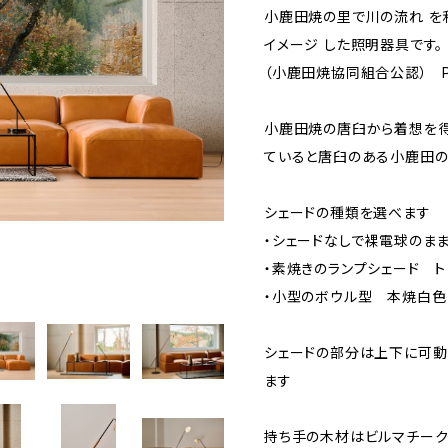
小鹿田焼の里で川の流れ を
イメージ した照明器具です。
（小鹿田焼協同組合公認） P
小鹿田焼の唐臼から着想を得
ていると唐臼のある小鹿田の
シェードの種類を選べます
・シェードなしで裸電球のま
・素焼きのランプシェード ト
・小型のボウル型 本焼白色
シェードの部分は上下に可動
ます
持ち手の木材はビルマチー