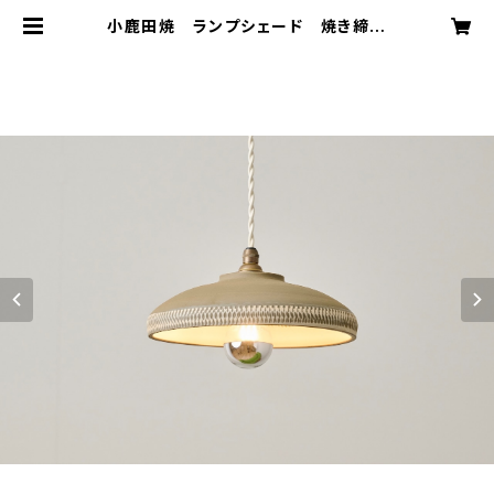
小鹿田焼 ランプシェード 焼き締め
本焼き "トビガンナ " Onta lamp
shade | eranoiwa