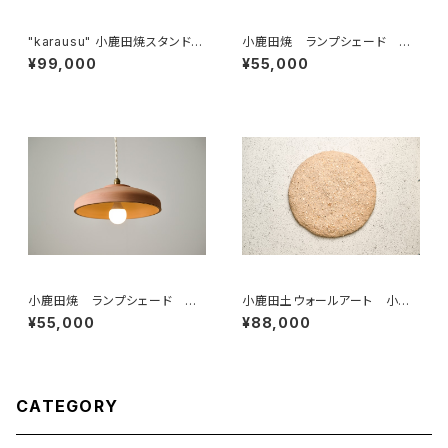
"karausu" 小鹿田焼スタンドラ
小鹿田焼 ランプシェード 焼
イト デスクスタンド 鉄
き締め本焼き "トビガンナ " O
¥99,000
¥55,000
nta lampshade
小鹿田焼 ランプシェード 素
小鹿田土ウォールアート 小鹿
焼き ”小鹿田土”
田石の洗い出し２ 直径45cm
¥55,000
¥88,000
CATEGORY