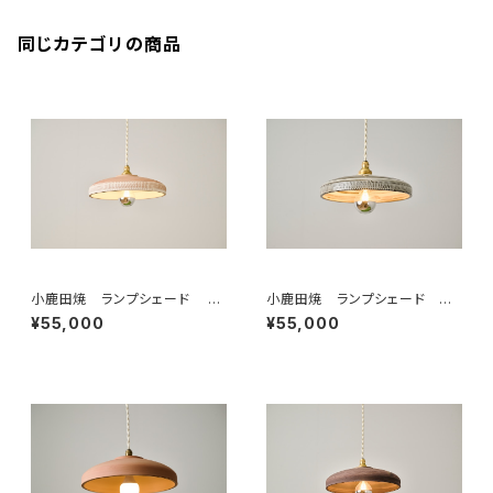
同じカテゴリの商品
小鹿田焼 ランプシェード "ト
小鹿田焼 ランプシェード 本
ビガンナ " Onta lampshade
焼き
¥55,000
¥55,000