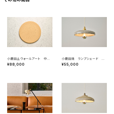
小鹿田土ウォールアート 中塗
小鹿田焼 ランプシェード 本
りヒビ仕上げ 籾殻１ 直径45c
焼き
¥88,000
¥55,000
m