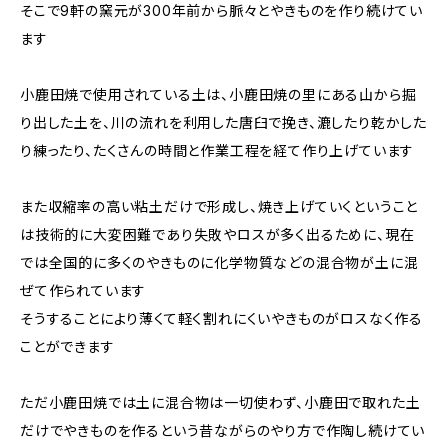
そこで9軒の窯元が300年前から脈々とやきものを作り続けてい
ます
小鹿田焼で使用されている土は、小鹿田焼の里にある山から掘
り出した土を、川の流れを利用した唐臼で挽き、漉したり乾かした
り練ったり、たくさんの時間と作業工程を経て作り上げています
また収縮率の高い粘土だけで形成し、焼き上げていくということ
は技術的に大変困難であり失敗やロスが多く出るために、現在
では全国的に多くのやきものに化学物質などの混合物が土に混
ぜて作られています
そうすることにより薄くて軽く割れにくいやきものがロスなく作る
ことができます
ただ小鹿田焼では土に混合物は一切使わず、小鹿田で取れた土
だけでやきものを作るという昔ながらのやり方で作陶し続けてい